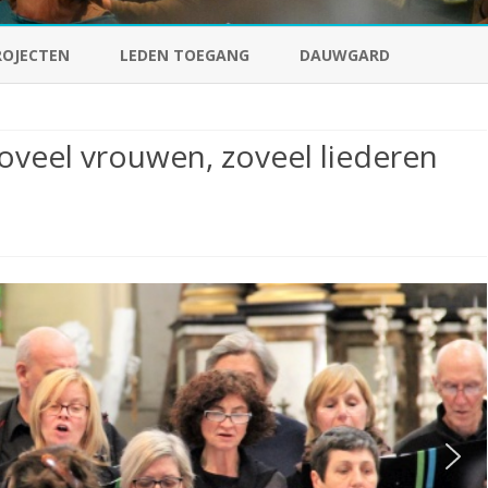
Ga
direct
ROJECTEN
LEDEN TOEGANG
DAUWGARD
naar
de
inhoud
eel vrouwen, zoveel liederen
ME
MES
el
wen,