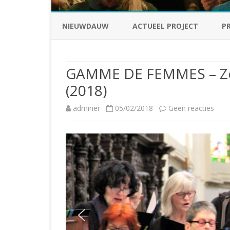
NIEUWDAUW
ACTUEEL PROJECT
P
GAMME DE FEMMES – Zov
(2018)
op
adminer
05/02/2018
Geen reacties
GAM
DE
FEM
–
Zove
vrou