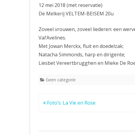
12 mei 2018 (met reservatie)
De Melkerij VELTEM-BEISEM 20u
Zoveel vrouwen, zoveel liederen: een we
Val’Avelines.
Met Jowan Merckx, fluit en doedelzak;
Natacha Simmonds, harp en dirigente;
Liesbet Vereertbrugghen en Mieke De Roec
Geen categorie
Bericht
Foto’s: La Vie en Rose
navigatie